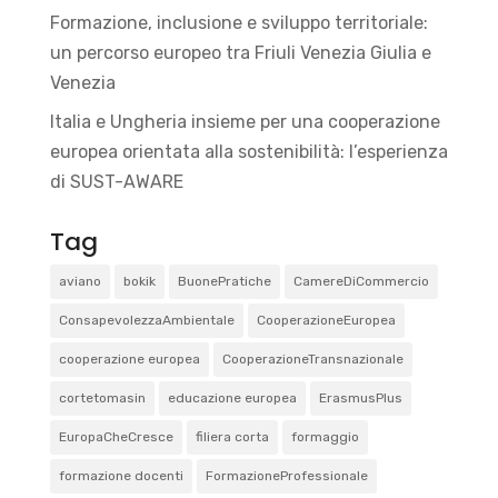
Formazione, inclusione e sviluppo territoriale:
un percorso europeo tra Friuli Venezia Giulia e
Venezia
Italia e Ungheria insieme per una cooperazione
europea orientata alla sostenibilità: l’esperienza
di SUST-AWARE
Tag
aviano
bokik
BuonePratiche
CamereDiCommercio
ConsapevolezzaAmbientale
CooperazioneEuropea
cooperazione europea
CooperazioneTransnazionale
cortetomasin
educazione europea
ErasmusPlus
EuropaCheCresce
filiera corta
formaggio
formazione docenti
FormazioneProfessionale