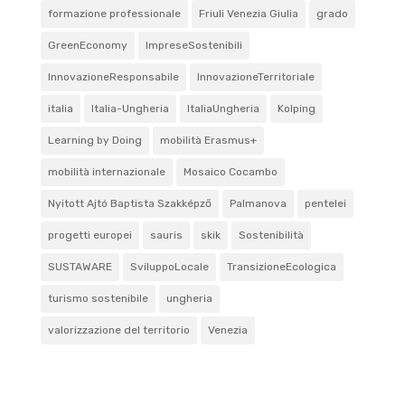
formazione professionale
Friuli Venezia Giulia
grado
GreenEconomy
ImpreseSostenibili
InnovazioneResponsabile
InnovazioneTerritoriale
italia
Italia-Ungheria
ItaliaUngheria
Kolping
Learning by Doing
mobilità Erasmus+
mobilità internazionale
Mosaico Cocambo
Nyitott Ajtó Baptista Szakképző
Palmanova
pentelei
progetti europei
sauris
skik
Sostenibilità
SUSTAWARE
SviluppoLocale
TransizioneEcologica
turismo sostenibile
ungheria
valorizzazione del territorio
Venezia