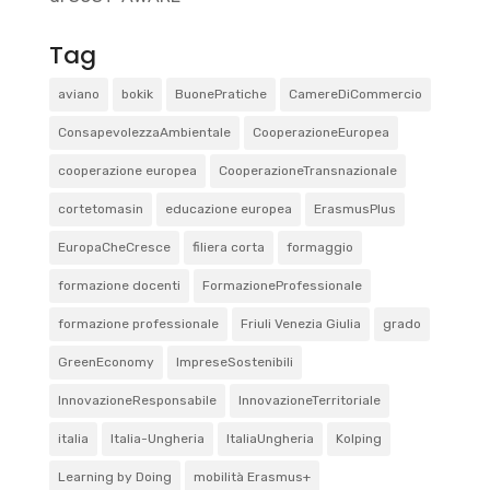
Tag
aviano
bokik
BuonePratiche
CamereDiCommercio
ConsapevolezzaAmbientale
CooperazioneEuropea
cooperazione europea
CooperazioneTransnazionale
cortetomasin
educazione europea
ErasmusPlus
EuropaCheCresce
filiera corta
formaggio
formazione docenti
FormazioneProfessionale
formazione professionale
Friuli Venezia Giulia
grado
GreenEconomy
ImpreseSostenibili
InnovazioneResponsabile
InnovazioneTerritoriale
italia
Italia-Ungheria
ItaliaUngheria
Kolping
Learning by Doing
mobilità Erasmus+