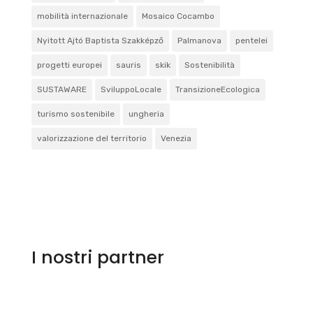
mobilità internazionale
Mosaico Cocambo
Nyitott Ajtó Baptista Szakképző
Palmanova
pentelei
progetti europei
sauris
skik
Sostenibilità
SUSTAWARE
SviluppoLocale
TransizioneEcologica
turismo sostenibile
ungheria
valorizzazione del territorio
Venezia
I nostri partner