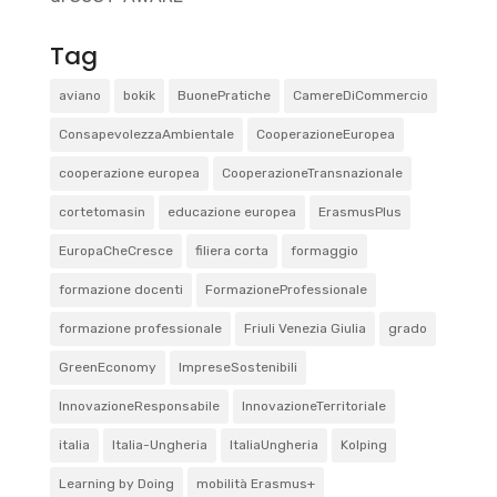
Tag
aviano
bokik
BuonePratiche
CamereDiCommercio
ConsapevolezzaAmbientale
CooperazioneEuropea
cooperazione europea
CooperazioneTransnazionale
cortetomasin
educazione europea
ErasmusPlus
EuropaCheCresce
filiera corta
formaggio
formazione docenti
FormazioneProfessionale
formazione professionale
Friuli Venezia Giulia
grado
GreenEconomy
ImpreseSostenibili
InnovazioneResponsabile
InnovazioneTerritoriale
italia
Italia-Ungheria
ItaliaUngheria
Kolping
Learning by Doing
mobilità Erasmus+