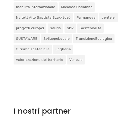
mobilità internazionale
Mosaico Cocambo
Nyitott Ajtó Baptista Szakképző
Palmanova
pentelei
progetti europei
sauris
skik
Sostenibilità
SUSTAWARE
SviluppoLocale
TransizioneEcologica
turismo sostenibile
ungheria
valorizzazione del territorio
Venezia
I nostri partner