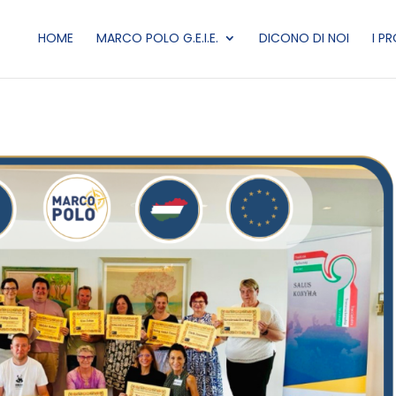
HOME
MARCO POLO G.E.I.E.
DICONO DI NOI
I P