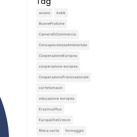
Tag
aviano
bokik
BuonePratiche
CamereDiCommercio
ConsapevolezzaAmbientale
CooperazioneEuropea
cooperazione europea
CooperazioneTransnazionale
cortetomasin
educazione europea
ErasmusPlus
EuropaCheCresce
filiera corta
formaggio