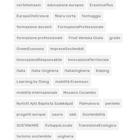
cortetomasin
educazione europea
ErasmusPlus
EuropaCheCresce
filiera corta
formaggio
formazione docenti
FormazioneProfessionale
formazione professionale
Friuli Venezia Giulia
grado
GreenEconomy
ImpreseSostenibili
InnovazioneResponsabile
InnovazioneTerritoriale
italia
Italia-Ungheria
ItaliaUngheria
Kolping
Learning by Doing
mobilità Erasmus+
mobilità internazionale
Mosaico Cocambo
Nyitott Ajtó Baptista Szakképző
Palmanova
pentelei
progetti europei
sauris
skik
Sostenibilità
SUSTAWARE
SviluppoLocale
TransizioneEcologica
turismo sostenibile
ungheria