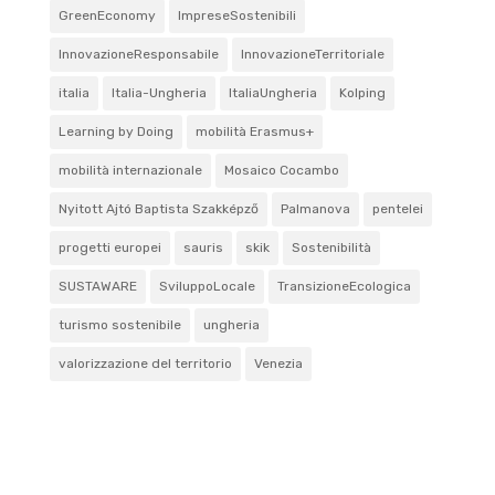
GreenEconomy
ImpreseSostenibili
InnovazioneResponsabile
InnovazioneTerritoriale
italia
Italia-Ungheria
ItaliaUngheria
Kolping
Learning by Doing
mobilità Erasmus+
mobilità internazionale
Mosaico Cocambo
Nyitott Ajtó Baptista Szakképző
Palmanova
pentelei
progetti europei
sauris
skik
Sostenibilità
SUSTAWARE
SviluppoLocale
TransizioneEcologica
turismo sostenibile
ungheria
valorizzazione del territorio
Venezia