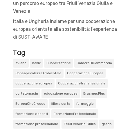
un percorso europeo tra Friuli Venezia Giulia e
Venezia
Italia e Ungheria insieme per una cooperazione
europea orientata alla sostenibilità: l’esperienza
di SUST-AWARE
Tag
aviano
bokik
BuonePratiche
CamereDiCommercio
ConsapevolezzaAmbientale
CooperazioneEuropea
cooperazione europea
CooperazioneTransnazionale
cortetomasin
educazione europea
ErasmusPlus
EuropaCheCresce
filiera corta
formaggio
formazione docenti
FormazioneProfessionale
formazione professionale
Friuli Venezia Giulia
grado