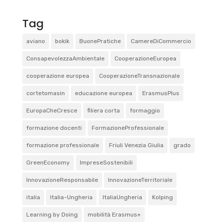
Tag
aviano
bokik
BuonePratiche
CamereDiCommercio
ConsapevolezzaAmbientale
CooperazioneEuropea
cooperazione europea
CooperazioneTransnazionale
cortetomasin
educazione europea
ErasmusPlus
EuropaCheCresce
filiera corta
formaggio
formazione docenti
FormazioneProfessionale
formazione professionale
Friuli Venezia Giulia
grado
GreenEconomy
ImpreseSostenibili
InnovazioneResponsabile
InnovazioneTerritoriale
italia
Italia-Ungheria
ItaliaUngheria
Kolping
Learning by Doing
mobilità Erasmus+