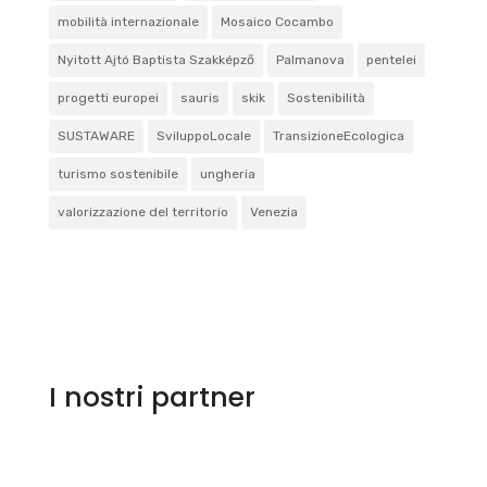
mobilità internazionale
Mosaico Cocambo
Nyitott Ajtó Baptista Szakképző
Palmanova
pentelei
progetti europei
sauris
skik
Sostenibilità
SUSTAWARE
SviluppoLocale
TransizioneEcologica
turismo sostenibile
ungheria
valorizzazione del territorio
Venezia
I nostri partner