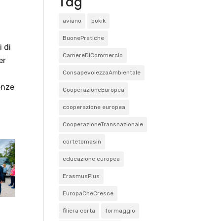
Tag
aviano
bokik
BuonePratiche
i di
CamereDiCommercio
er
ConsapevolezzaAmbientale
enze
CooperazioneEuropea
cooperazione europea
CooperazioneTransnazionale
cortetomasin
educazione europea
ErasmusPlus
EuropaCheCresce
filiera corta
formaggio