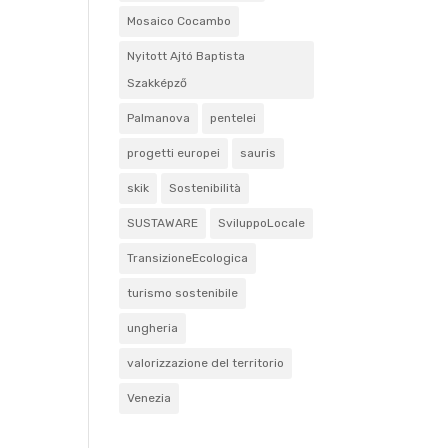
Mosaico Cocambo
Nyitott Ajtó Baptista
Szakképző
Palmanova
pentelei
progetti europei
sauris
skik
Sostenibilità
SUSTAWARE
SviluppoLocale
TransizioneEcologica
turismo sostenibile
ungheria
valorizzazione del territorio
Venezia