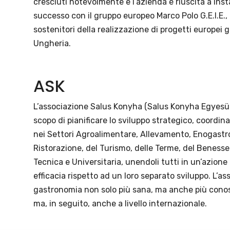
cresciuti notevolmente e l’azienda è riuscita a ins
successo con il gruppo europeo Marco Polo G.E.I.E.,
sostenitori della realizzazione di progetti europei
Ungheria.
ASK
L’associazione Salus Konyha (Salus Konyha Egyesül
scopo di pianificare lo sviluppo strategico, coordin
nei Settori Agroalimentare, Allevamento, Enogastro
Ristorazione, del Turismo, delle Terme, del Benesse
Tecnica e Universitaria, unendoli tutti in un’azion
efficacia rispetto ad un loro separato sviluppo. L’as
gastronomia non solo più sana, ma anche più conosc
ma, in seguito, anche a livello internazionale.