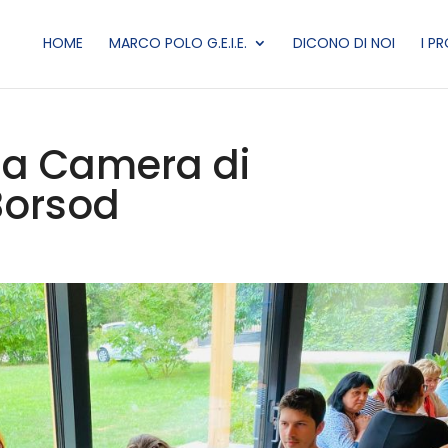
HOME
MARCO POLO G.E.I.E.
DICONO DI NOI
I P
 la Camera di
Borsod