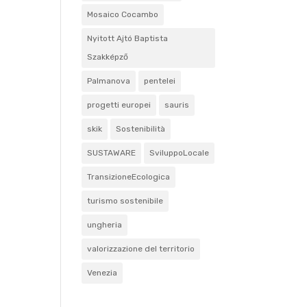
Mosaico Cocambo
Nyitott Ajtó Baptista
Szakképző
Palmanova
pentelei
progetti europei
sauris
skik
Sostenibilità
SUSTAWARE
SviluppoLocale
TransizioneEcologica
turismo sostenibile
ungheria
valorizzazione del territorio
Venezia