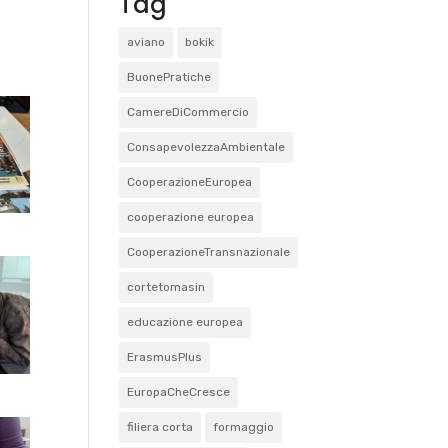
Tag
aviano
bokik
BuonePratiche
CamereDiCommercio
ConsapevolezzaAmbientale
CooperazioneEuropea
cooperazione europea
CooperazioneTransnazionale
cortetomasin
educazione europea
ErasmusPlus
EuropaCheCresce
filiera corta
formaggio