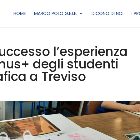
HOME
MARCO POLO G.E.I.E.
DICONO DI NOI
I P
uccesso l’esperienza
mus+ degli studenti
afica a Treviso