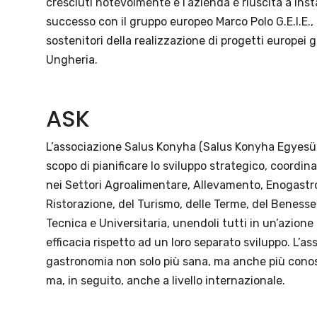
cresciuti notevolmente e l’azienda è riuscita a ins
successo con il gruppo europeo Marco Polo G.E.I.E.,
sostenitori della realizzazione di progetti europei
Ungheria.
ASK
L’associazione Salus Konyha (Salus Konyha Egyesül
scopo di pianificare lo sviluppo strategico, coordin
nei Settori Agroalimentare, Allevamento, Enogastro
Ristorazione, del Turismo, delle Terme, del Benesse
Tecnica e Universitaria, unendoli tutti in un’azion
efficacia rispetto ad un loro separato sviluppo. L’as
gastronomia non solo più sana, ma anche più conosc
ma, in seguito, anche a livello internazionale.