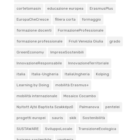
cortetomasin
educazione europea
ErasmusPlus
EuropaCheCresce
filiera corta
formaggio
formazione docenti
FormazioneProfessionale
formazione professionale
Friuli Venezia Giulia
grado
GreenEconomy
ImpreseSostenibili
InnovazioneResponsabile
InnovazioneTerritoriale
italia
Italia-Ungheria
ItaliaUngheria
Kolping
Learning by Doing
mobilità Erasmus+
mobilità internazionale
Mosaico Cocambo
Nyitott Ajtó Baptista Szakképző
Palmanova
pentelei
progetti europei
sauris
skik
Sostenibilità
SUSTAWARE
SviluppoLocale
TransizioneEcologica
turismo sostenibile
ungheria