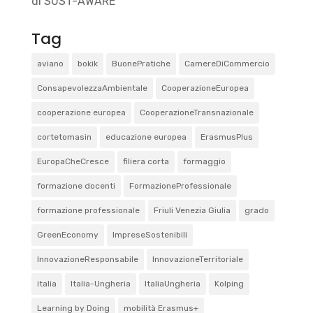
di SUST-AWARE
Tag
aviano
bokik
BuonePratiche
CamereDiCommercio
ConsapevolezzaAmbientale
CooperazioneEuropea
cooperazione europea
CooperazioneTransnazionale
cortetomasin
educazione europea
ErasmusPlus
EuropaCheCresce
filiera corta
formaggio
formazione docenti
FormazioneProfessionale
formazione professionale
Friuli Venezia Giulia
grado
GreenEconomy
ImpreseSostenibili
InnovazioneResponsabile
InnovazioneTerritoriale
italia
Italia-Ungheria
ItaliaUngheria
Kolping
Learning by Doing
mobilità Erasmus+