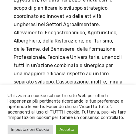
scopo di pianificare lo sviluppo strategico,
coordinato ed innovativo delle attività
ungheresi nei Settori Agroalimentare,
Allevamento, Enogastronomico, Agrituristico,
Alberghiero, della Ristorazione, del Turismo,
delle Terme, del Benessere, della formazione
Professionale, Tecnica e Universitaria, unendoli
tutti in un’azione combinata e sinergica per
una maggiore efficacia rispetto ad un loro
separato sviluppo. L’associazione, inoltre, mira a
rendere la gastronomia non solo più sana, ma
Utilizziamo i cookie sul nostro sito Web per offrirti
anche più conosciuta: in primo luogo nel
l'esperienza più pertinente ricordando le tue preferenze e
proprio paese ma, in seguito, anche a livello
ripetendo le visite. Facendo clic su "Accetta tutto",
acconsenti all'uso di TUTTI i cookie. Tuttavia, puoi visitare
internazionale.
"Impostazioni cookie" per fornire un consenso controllato.
Impostazioni Cookie
Accetta