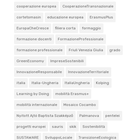
cooperazione europea
CooperazioneTransnazionale
cortetomasin
educazione europea
ErasmusPlus
EuropaCheCresce
filiera corta
formaggio
formazione docenti
FormazioneProfessionale
formazione professionale
Friuli Venezia Giulia
grado
GreenEconomy
ImpreseSostenibili
InnovazioneResponsabile
InnovazioneTerritoriale
italia
Italia-Ungheria
ItaliaUngheria
Kolping
Learning by Doing
mobilità Erasmus+
mobilità internazionale
Mosaico Cocambo
Nyitott Ajtó Baptista Szakképző
Palmanova
pentelei
progetti europei
sauris
skik
Sostenibilità
SUSTAWARE
SviluppoLocale
TransizioneEcologica