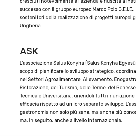
cresciuti notevolmente e l’azienda è riuscita a ins
successo con il gruppo europeo Marco Polo G.E.I.E.,
sostenitori della realizzazione di progetti europei
Ungheria.
ASK
L’associazione Salus Konyha (Salus Konyha Egyesül
scopo di pianificare lo sviluppo strategico, coordin
nei Settori Agroalimentare, Allevamento, Enogastro
Ristorazione, del Turismo, delle Terme, del Benesse
Tecnica e Universitaria, unendoli tutti in un’azion
efficacia rispetto ad un loro separato sviluppo. L’as
gastronomia non solo più sana, ma anche più conosc
ma, in seguito, anche a livello internazionale.