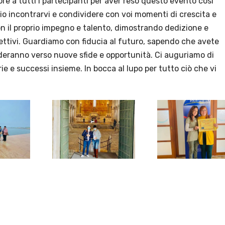
uore a tutti i partecipanti per aver reso questo evento così
egio incontrarvi e condividere con voi momenti di crescita e
n il proprio impegno e talento, dimostrando dedizione e
iettivi. Guardiamo con fiducia al futuro, sapendo che avete
deranno verso nuove sfide e opportunità. Ci auguriamo di
ie e successi insieme. In bocca al lupo per tutto ciò che vi