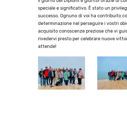
Il giorno dei Diplomi è giunto! Grazie di c
speciale e significativo. È stato un privil
successo. Ognuno di voi ha contribuito co
determinazione nel perseguire i vostri ob
acquisito conoscenze preziose che vi gui
rivedervi presto per celebrare nuove vittor
attende!