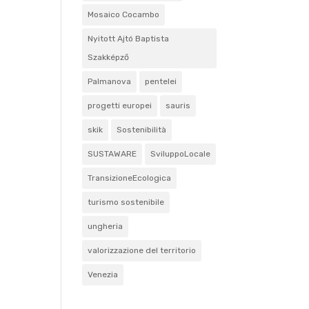
Mosaico Cocambo
Nyitott Ajtó Baptista
Szakképző
Palmanova
pentelei
progetti europei
sauris
skik
Sostenibilità
SUSTAWARE
SviluppoLocale
TransizioneEcologica
turismo sostenibile
ungheria
valorizzazione del territorio
Venezia