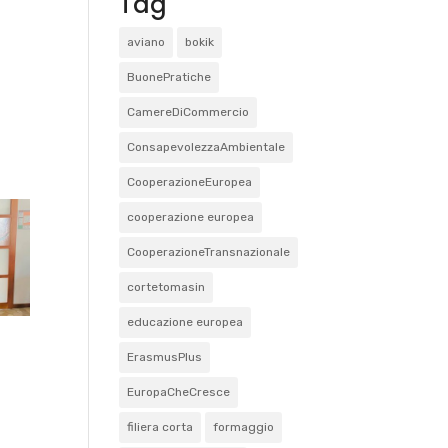
Tag
aviano
bokik
BuonePratiche
CamereDiCommercio
ConsapevolezzaAmbientale
CooperazioneEuropea
cooperazione europea
CooperazioneTransnazionale
cortetomasin
educazione europea
ErasmusPlus
EuropaCheCresce
filiera corta
formaggio