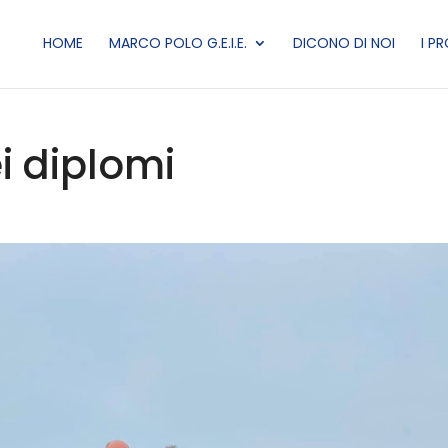
HOME
MARCO POLO G.E.I.E.
DICONO DI NOI
I P
i diplomi